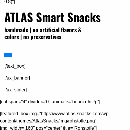
0.8)“]
ATLAS Smart Snacks
handmade | no artificial flavors &
colors | no preservatives
[/text_box]
[/ux_banner]
[/ux_slider]
[col span=“4″ divider=“0″ animate=“bounceInUp“]
[featured_box img=“https://www.atlas-snacks.com/wp-
content/themes/AtlasSnacks/img/rohstoffe.png“
img_width=“160″ pos=“center“ title=“Rohstoffe“]