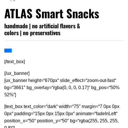
ATLAS Smart Snacks
handmade | no artificial flavors &
colors | no preservatives
[/text_box]
[/ux_banner]
[ux_banner height=“670px“ slide_effect=“zoom-out-fast“
bg=“3661″ bg_overlay=“rgba(0, 0, 0, 0.17)“ bg_pos=“50%
52%“]
[text_box text_color=“dark“ width=“75″ margin=“7 0px 0px
0px“ padding=“15px 0px 15px 0px“ animate=“fadeInLeft“
position_x=“50″ position_y=“50″ bg=“rgba(255, 255, 255,
0.8)“]