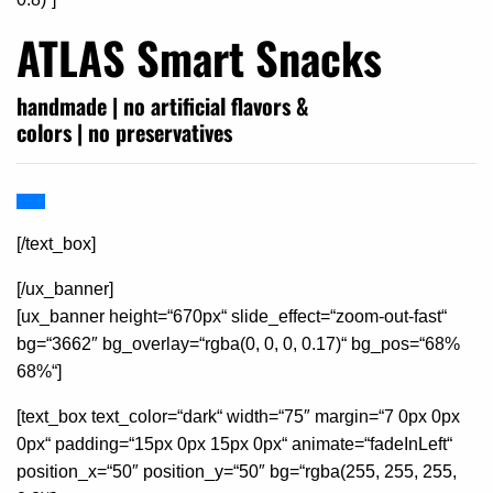
ATLAS Smart Snacks
handmade | no artificial flavors &
colors | no preservatives
[/text_box]
[/ux_banner]
[ux_banner height=“670px“ slide_effect=“zoom-out-fast“
bg=“3662″ bg_overlay=“rgba(0, 0, 0, 0.17)“ bg_pos=“68%
68%“]
[text_box text_color=“dark“ width=“75″ margin=“7 0px 0px
0px“ padding=“15px 0px 15px 0px“ animate=“fadeInLeft“
position_x=“50″ position_y=“50″ bg=“rgba(255, 255, 255,