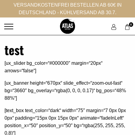
VERSANDKOSTENFREI BESTELLEN AB 60€ IN
DEUTSCHLAND - KÜHLVERSAND AB 30.7.
0
test
[ux_slider bg_color=“#000000″ margin=“20px“
arrows=“false“]
[ux_banner height=“670px“ slide_effect=“zoom-out-fast“
bg=“3660″ bg_overlay=“rgba(0, 0, 0, 0.17)“ bg_pos=“48%
88%“]
[text_box text_color=“dark“ width=“75″ margin=“7 0px 0px
0px“ padding=“15px 0px 15px 0px“ animate=“fadeInLeft“
position_x=“50″ position_y=“50″ bg=“rgba(255, 255, 255,
0.8)“]