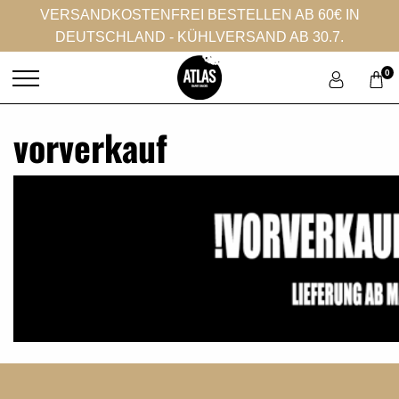
VERSANDKOSTENFREI BESTELLEN AB 60€ IN
DEUTSCHLAND - KÜHLVERSAND AB 30.7.
0
vorverkauf