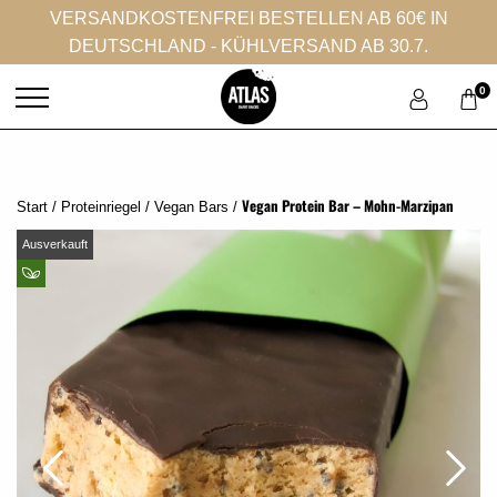
VERSANDKOSTENFREI BESTELLEN AB 60€ IN
DEUTSCHLAND - KÜHLVERSAND AB 30.7.
0
Vegan Protein Bar – Mohn-Marzipan
Start
/
Proteinriegel
/
Vegan Bars
/
Ausverkauft