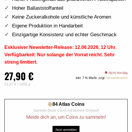
Hoher Ballaststoffanteil
Keine Zuckeralkohole und künstliche Aromen
Eigene Produktion in Handarbeit
Einzigartige Konsistenz und echter Geschmack
Exklusiver Newsletter-Release: 12.06.2026, 12 Uhr.
Verfügbarkeit: Nur solange der Vorrat reicht. Sehr
streng limitiert.
27,90
€
Nicht Vorrätig
inkl. 7 % MwSt.
zzgl.
Versandkosten
51,67
€
/
1000
g
84 Atlas Coins
Sammle diese Coins mit deinem Einkauf!
Melde dich an, um Coins zu sammeln!
Jetzt anmelden