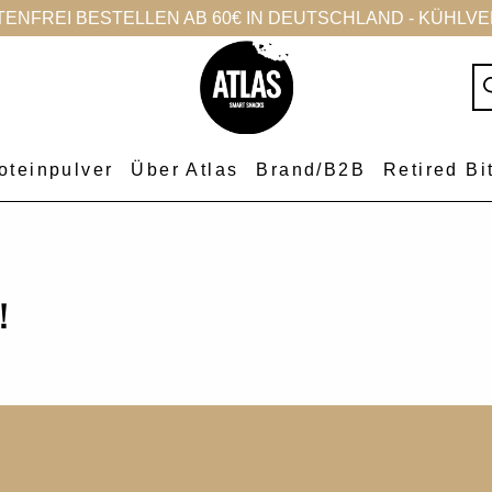
NFREI BESTELLEN AB 60€ IN DEUTSCHLAND - KÜHLVER
oteinpulver
Über Atlas
Brand/B2B
Retired Bi
!