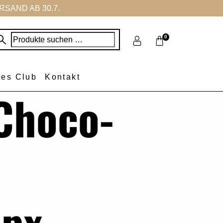
SAND AB 30.7.
Suchen
0
nach:
tes Club
Kontakt
Choco-
px