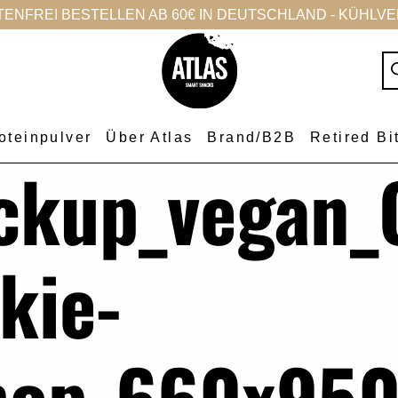
NFREI BESTELLEN AB 60€ IN DEUTSCHLAND - KÜHLVER
oteinpulver
Über Atlas
Brand/B2B
Retired Bi
ckup_vegan_
kie-
hop_660x950