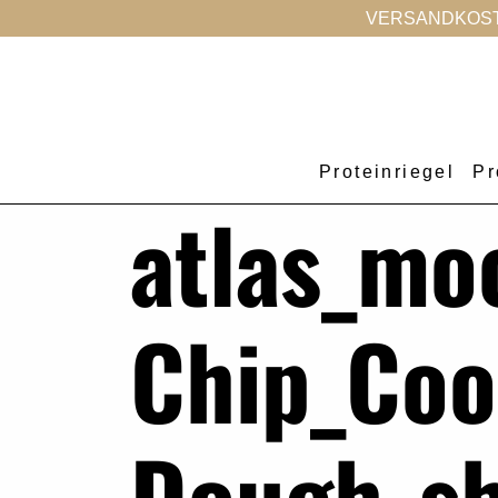
VERSANDKOSTE
Proteinriegel
Pr
atlas_mo
Chip_Coo
Dough_s