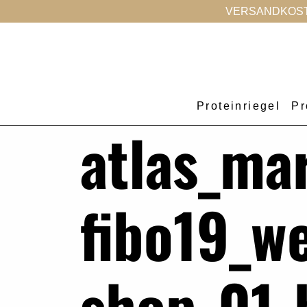
VERSANDKOSTE
Proteinriegel
Pr
atlas_ma
fibo19_w
shop_01