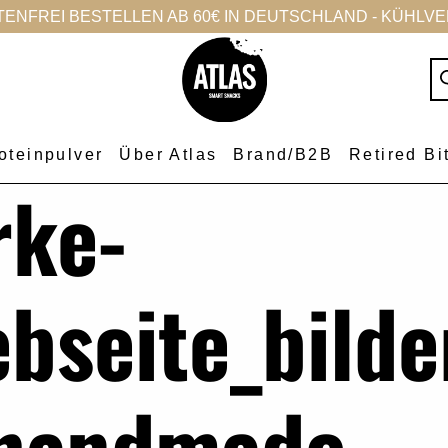
NFREI BESTELLEN AB 60€ IN DEUTSCHLAND - KÜHLVER
oteinpulver
Über Atlas
Brand/B2B
Retired Bi
rke-
ebseite_bilde
-handmade-