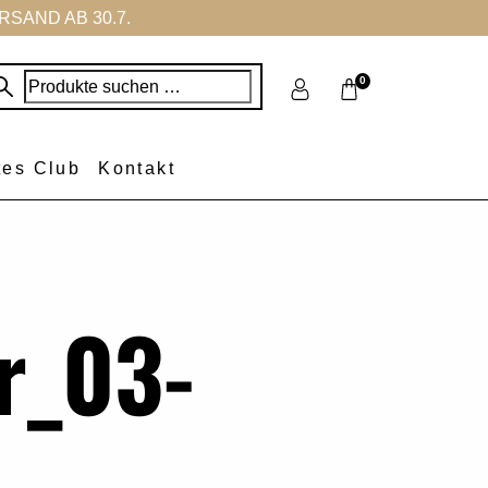
SAND AB 30.7.
Suchen
0
nach:
tes Club
Kontakt
r_03-