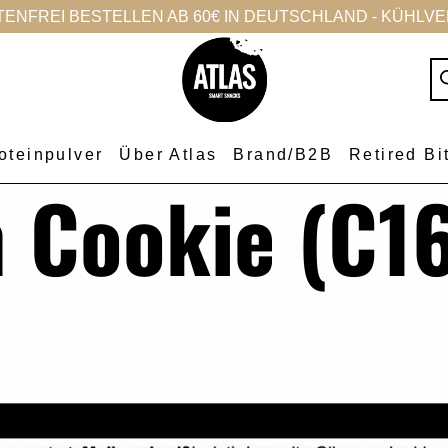
NFREI BESTELLEN AB 60€ IN DEUTSCHLAND - KÜHLVER
oteinpulver
Über Atlas
Brand/B2B
Retired Bi
 Cookie (C1