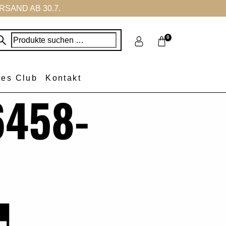
SAND AB 30.7.
Suchen
0
nach:
tes Club
Kontakt
6458-