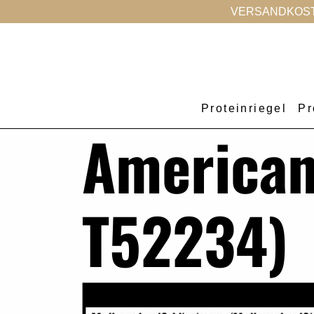
VERSANDKOSTE
Proteinriegel
Pr
American
T52234)